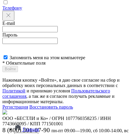
Телефону
E-mail
Пароль
Запомнить меня на этом компьютере
* Обязательные поля
Войти
Нажимая кнопку «Войти», я даю свое согласие на сбор и
обработку моих персональных данных в соответствии с
Политикой
и принимаю условия
Пользовательского
соглашения
, а так же я согласен получать рекламные и
информационные материалы.
Регистрация
Восстановить пароль
ООО «БЕСТЛИ и Ко» / ОГРН 1077760358235 / ИНН
7743660095 / КПП 771501001
8 (800) 301-07-90
Главная
пн-пт 09:00—19:00, сб 10:00-14:00, вс