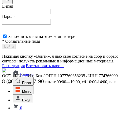
E-mail
Пароль
Запомнить меня на этом компьютере
* Обязательные поля
Войти
Нажимая кнопку «Войти», я даю свое согласие на сбор и обра
согласен получать рекламные и информационные материалы.
Регистрация
Восстановить пароль
Главная
ООО «БЕСТЛИ и Ко» / ОГРН 1077760358235 / ИНН 774366009
8 (800) 301-07-90
пн-пт 09:00—19:00, сб 10:00-14:00, вс 
Поиск
Меню
Вход
0