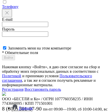
Телефону
E-mail
Пароль
Запомнить меня на этом компьютере
* Обязательные поля
Войти
Нажимая кнопку «Войти», я даю свое согласие на сбор и
обработку моих персональных данных в соответствии с
Политикой
и принимаю условия
Пользовательского
соглашения
, а так же я согласен получать рекламные и
информационные материалы.
Регистрация
Восстановить пароль
ООО «БЕСТЛИ и Ко» / ОГРН 1077760358235 / ИНН
7743660095 / КПП 771501001
8 (800) 301-07-90
Главная
пн-пт 09:00—19:00, сб 10:00-14:00, вс