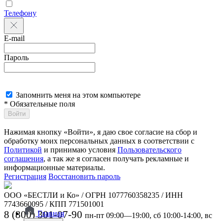
Телефону
E-mail
Пароль
Запомнить меня на этом компьютере
* Обязательные поля
Войти
Нажимая кнопку «Войти», я даю свое согласие на сбор и
обработку моих персональных данных в соответствии с
Политикой
и принимаю условия
Пользовательского
соглашения
, а так же я согласен получать рекламные и
информационные материалы.
Регистрация
Восстановить пароль
ООО «БЕСТЛИ и Ко» / ОГРН 1077760358235 / ИНН
7743660095 / КПП 771501001
8 (800) 301-07-90
Главная
пн-пт 09:00—19:00, сб 10:00-14:00, вс