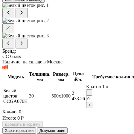
Бренд:
CC Grass
Наличие:
на складе в Москве
Цена
Толщина,
Размер,
Модель
Требуемое кол-во л
мм
мм
₽/л.
Кратно 1 л.
Белый
-
2
цветок
30
500x1000
433.26
CCGA076H
+
Кол-во:
0
л.
Итого:
0 ₽
Добавить в корзину
Характеристики
Документация