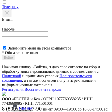
Телефону
E-mail
Пароль
Запомнить меня на этом компьютере
* Обязательные поля
Войти
Нажимая кнопку «Войти», я даю свое согласие на сбор и
обработку моих персональных данных в соответствии с
Политикой
и принимаю условия
Пользовательского
соглашения
, а так же я согласен получать рекламные и
информационные материалы.
Регистрация
Восстановить пароль
ООО «БЕСТЛИ и Ко» / ОГРН 1077760358235 / ИНН
7743660095 / КПП 771501001
8 (800) 301-07-90
Главная
пн-пт 09:00—19:00, сб 10:00-14:00, вс