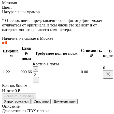
Матовая
Цвет:
Натуральный мрамор
* Оттенок цвета, представленного на фотографии, может
отличаться от оригинала, в том числе это зависит и от
настроек монитора вашего компьютера.
Наличие:
на складе в Москве
Цена
Стоимость,
Ширина,
В
Требуемое кол-во пог.м
₽/
м
корзи
₽
пог.м
Кратно 1 пог.м
0
-
1.22
900.66
0.00
+
Кол-во:
0
пог.м
Итого:
0 ₽
Добавить в корзину
Характеристики
Описание
Документация
Описание:
Декоративная ПВХ пленка