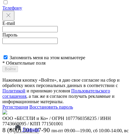
Телефону
E-mail
Пароль
Запомнить меня на этом компьютере
* Обязательные поля
Войти
Нажимая кнопку «Войти», я даю свое согласие на сбор и
обработку моих персональных данных в соответствии с
Политикой
и принимаю условия
Пользовательского
соглашения
, а так же я согласен получать рекламные и
информационные материалы.
Регистрация
Восстановить пароль
ООО «БЕСТЛИ и Ко» / ОГРН 1077760358235 / ИНН
7743660095 / КПП 771501001
8 (800) 301-07-90
Главная
пн-пт 09:00—19:00, сб 10:00-14:00, вс