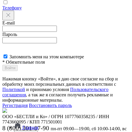
Телефону
E-mail
Пароль
Запомнить меня на этом компьютере
* Обязательные поля
Войти
Нажимая кнопку «Войти», я даю свое согласие на сбор и
обработку моих персональных данных в соответствии с
Политикой
и принимаю условия
Пользовательского
соглашения
, а так же я согласен получать рекламные и
информационные материалы.
Регистрация
Восстановить пароль
ООО «БЕСТЛИ и Ко» / ОГРН 1077760358235 / ИНН
7743660095 / КПП 771501001
8 (800) 301-07-90
Главная
пн-пт 09:00—19:00, сб 10:00-14:00, вс