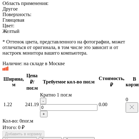
Область применения:
Другое
Поверхность:
Глянцевая
Цвет:
Желтый
* Оттенок цвета, представленного на фотографии, может
отличаться от оригинала, в том числе это зависит и от
настроек монитора вашего компьютера.
Наличие:
на складе в Москве
Цена
Стоимость,
Ширина,
В
Требуемое кол-во пог.м
₽/
м
корзи
₽
пог.м
Кратно 1 пог.м
0
-
1.22
241.19
0.00
+
Кол-во:
0
пог.м
Итого:
0 ₽
Добавить в корзину