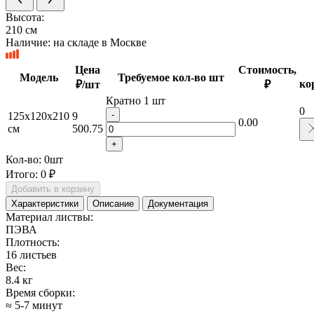
Высота:
210 см
Наличие:
на складе в Москве
Цена
Стоимость,
Модель
Требуемое кол-во шт
ко
₽/шт
₽
Кратно 1 шт
0
-
125х120х210
9
0.00
см
500.75
+
Кол-во:
0
шт
Итого:
0 ₽
Добавить в корзину
Характеристики
Описание
Документация
Материал листвы:
ПЭВА
Плотность:
16 листьев
Вес:
8.4 кг
Время сборки:
≈ 5-7 минут