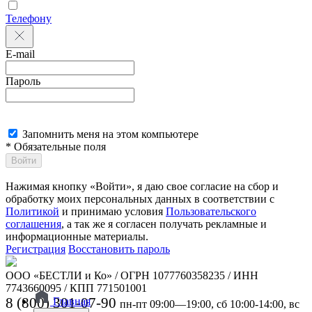
Телефону
E-mail
Пароль
Запомнить меня на этом компьютере
* Обязательные поля
Войти
Нажимая кнопку «Войти», я даю свое согласие на сбор и
обработку моих персональных данных в соответствии с
Политикой
и принимаю условия
Пользовательского
соглашения
, а так же я согласен получать рекламные и
информационные материалы.
Регистрация
Восстановить пароль
ООО «БЕСТЛИ и Ко» / ОГРН 1077760358235 / ИНН
7743660095 / КПП 771501001
8 (800) 301-07-90
Главная
пн-пт 09:00—19:00, сб 10:00-14:00, вс