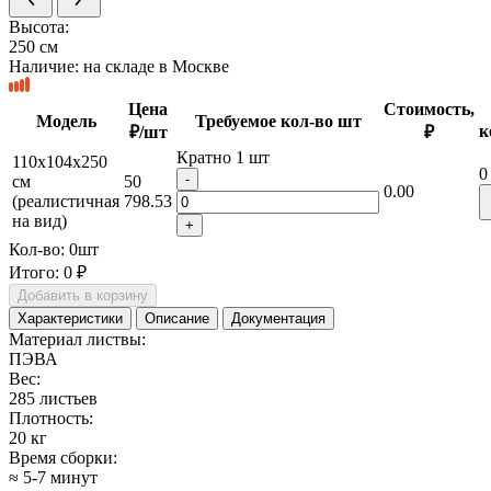
Высота:
250 см
Наличие:
на складе в Москве
Цена
Стоимость,
Модель
Требуемое кол-во шт
к
₽/шт
₽
Кратно 1 шт
110x104x250
0
-
см
50
0.00
(реалистичная
798.53
на вид)
+
Кол-во:
0
шт
Итого:
0 ₽
Добавить в корзину
Характеристики
Описание
Документация
Материал листвы:
ПЭВА
Вес:
285 листьев
Плотность:
20 кг
Время сборки:
≈ 5-7 минут