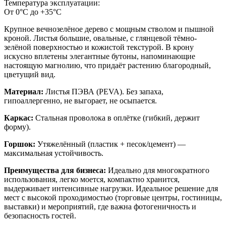
Температура эксплуатации:
От 0°С до +35°С
Крупное вечнозелёное дерево с мощным стволом и пышной
кроной. Листья большие, овальные, с глянцевой тёмно-
зелёной поверхностью и кожистой текстурой. В крону
искусно вплетены элегантные бутоны, напоминающие
настоящую магнолию, что придаёт растению благородный,
цветущий вид.
Материал:
Листья ПЭВА (PEVA). Без запаха,
гипоаллергенно, не выгорает, не осыпается.
Каркас:
Стальная проволока в оплётке (гибкий, держит
форму).
Горшок:
Утяжелённый (пластик + песок/цемент) —
максимальная устойчивость.
Преимущества для бизнеса:
Идеально для многократного
использования, легко моется, компактно хранится,
выдерживает интенсивные нагрузки. Идеальное решение для
мест с высокой проходимостью (торговые центры, гостиницы,
выставки) и мероприятий, где важна фотогеничность и
безопасность гостей.