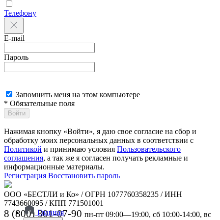
Телефону
E-mail
Пароль
Запомнить меня на этом компьютере
* Обязательные поля
Войти
Нажимая кнопку «Войти», я даю свое согласие на сбор и
обработку моих персональных данных в соответствии с
Политикой
и принимаю условия
Пользовательского
соглашения
, а так же я согласен получать рекламные и
информационные материалы.
Регистрация
Восстановить пароль
ООО «БЕСТЛИ и Ко» / ОГРН 1077760358235 / ИНН
7743660095 / КПП 771501001
8 (800) 301-07-90
Главная
пн-пт 09:00—19:00, сб 10:00-14:00, вс