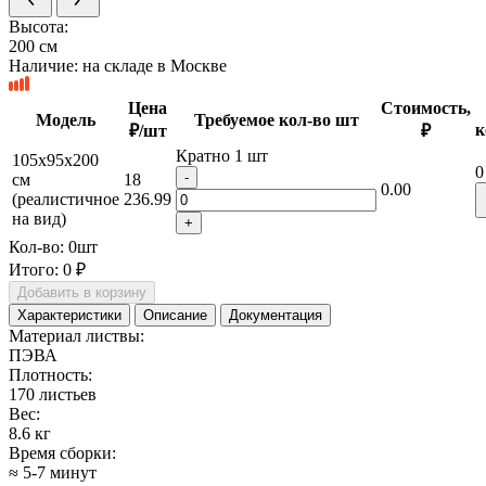
Высота:
200 см
Наличие:
на складе в Москве
Цена
Стоимость,
Модель
Требуемое кол-во шт
к
₽/шт
₽
Кратно 1 шт
105х95х200
0
-
см
18
0.00
(реалистичное
236.99
на вид)
+
Кол-во:
0
шт
Итого:
0 ₽
Добавить в корзину
Характеристики
Описание
Документация
Материал листвы:
ПЭВА
Плотность:
170 листьев
Вес:
8.6 кг
Время сборки:
≈ 5-7 минут