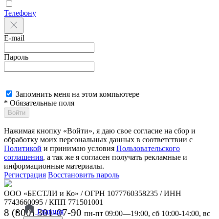
Телефону
E-mail
Пароль
Запомнить меня на этом компьютере
* Обязательные поля
Войти
Нажимая кнопку «Войти», я даю свое согласие на сбор и
обработку моих персональных данных в соответствии с
Политикой
и принимаю условия
Пользовательского
соглашения
, а так же я согласен получать рекламные и
информационные материалы.
Регистрация
Восстановить пароль
ООО «БЕСТЛИ и Ко» / ОГРН 1077760358235 / ИНН
7743660095 / КПП 771501001
8 (800) 301-07-90
Главная
пн-пт 09:00—19:00, сб 10:00-14:00, вс