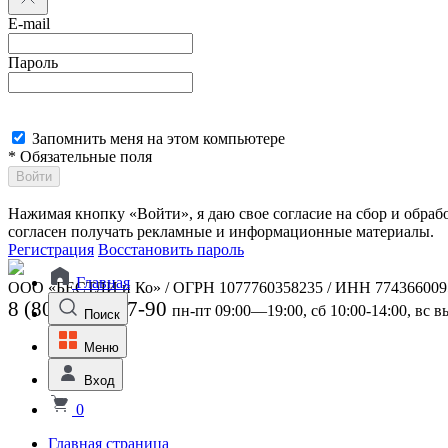
E-mail
Пароль
Запомнить меня на этом компьютере
* Обязательные поля
Войти
Нажимая кнопку «Войти», я даю свое согласие на сбор и обра
согласен получать рекламные и информационные материалы.
Регистрация
Восстановить пароль
Главная
ООО «БЕСТЛИ и Ко» / ОГРН 1077760358235 / ИНН 774366009
8 (800) 301-07-90
пн-пт 09:00—19:00, сб 10:00-14:00, вс 
Поиск
Меню
Вход
0
Главная страница