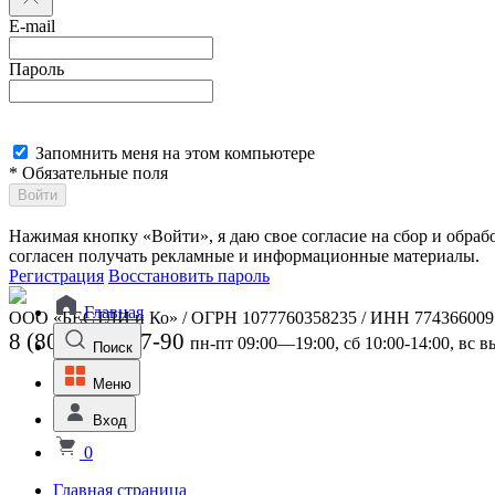
E-mail
Пароль
Запомнить меня на этом компьютере
* Обязательные поля
Войти
Нажимая кнопку «Войти», я даю свое согласие на сбор и обра
согласен получать рекламные и информационные материалы.
Регистрация
Восстановить пароль
Главная
ООО «БЕСТЛИ и Ко» / ОГРН 1077760358235 / ИНН 774366009
8 (800) 301-07-90
пн-пт 09:00—19:00, сб 10:00-14:00, вс 
Поиск
Меню
Вход
0
Главная страница