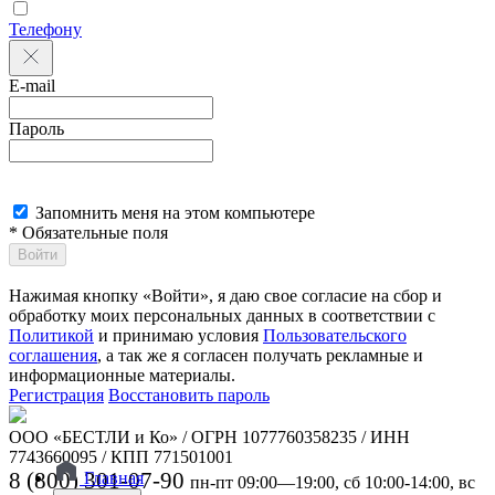
Телефону
E-mail
Пароль
Запомнить меня на этом компьютере
* Обязательные поля
Войти
Нажимая кнопку «Войти», я даю свое согласие на сбор и
обработку моих персональных данных в соответствии с
Политикой
и принимаю условия
Пользовательского
соглашения
, а так же я согласен получать рекламные и
информационные материалы.
Регистрация
Восстановить пароль
ООО «БЕСТЛИ и Ко» / ОГРН 1077760358235 / ИНН
7743660095 / КПП 771501001
8 (800) 301-07-90
Главная
пн-пт 09:00—19:00, сб 10:00-14:00, вс