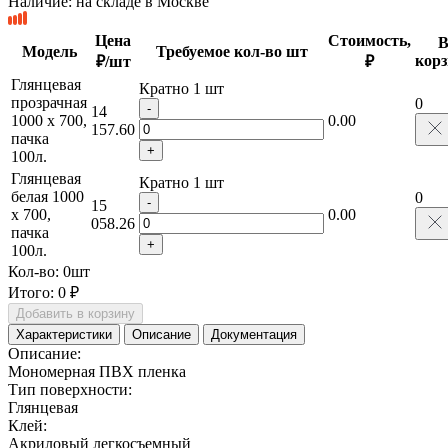
Наличие:
на складе в Москве
Цена
Стоимость,
Модель
Требуемое кол-во шт
корз
₽/шт
₽
Глянцевая
Кратно 1 шт
прозрачная
0
-
14
1000 х 700,
0.00
157.60
пачка
+
100л.
Глянцевая
Кратно 1 шт
белая 1000
0
-
15
х 700,
0.00
058.26
пачка
+
100л.
Кол-во:
0
шт
Итого:
0 ₽
Добавить в корзину
Характеристики
Описание
Документация
Описание:
Мономерная ПВХ пленка
Тип поверхности:
Глянцевая
Клей:
Акриловый легкосъемный