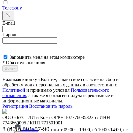
Телефону
E-mail
Пароль
Запомнить меня на этом компьютере
* Обязательные поля
Войти
Нажимая кнопку «Войти», я даю свое согласие на сбор и
обработку моих персональных данных в соответствии с
Политикой
и принимаю условия
Пользовательского
соглашения
, а так же я согласен получать рекламные и
информационные материалы.
Регистрация
Восстановить пароль
ООО «БЕСТЛИ и Ко» / ОГРН 1077760358235 / ИНН
7743660095 / КПП 771501001
8 (800) 301-07-90
Главная
пн-пт 09:00—19:00, сб 10:00-14:00, вс