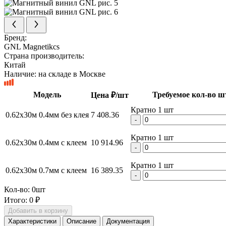
Бренд:
GNL Magnetikcs
Страна производитель:
Китай
Наличие:
на складе в Москве
Модель
Требуемое кол-во ш
Цена ₽/шт
Кратно 1 шт
0.62х30м 0.4мм без клея
7 408.36
-
Кратно 1 шт
0.62х30м 0.4мм с клеем
10 914.96
-
Кратно 1 шт
0.62х30м 0.7мм с клеем
16 389.35
-
Кол-во:
0
шт
Итого:
0 ₽
Добавить в корзину
Характеристики
Описание
Документация