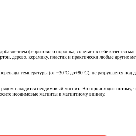
бавлением ферритового порошка, сочетает в себе качества магн
артон, дерево, керамику, пластик и практически любые другие м
ерепады температуры (от −30°C до+80°C), не разрушается под д
рядом находится неодимовый магнит. Это происходит потому, ч
носите неодимовые магниты к магнитному винилу.