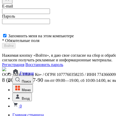
E-mail
Пароль
Запомнить меня на этом компьютере
* Обязательные поля
Войти
Нажимая кнопку «Войти», я даю свое согласие на сбор и обра
согласен получать рекламные и информационные материалы.
Регистрация
Восстановить пароль
Главная
ООО «БЕСТЛИ и Ко» / ОГРН 1077760358235 / ИНН 774366009
8 (800) 301-07-90
пн-пт 09:00—19:00, сб 10:00-14:00, вс 
Поиск
Меню
Вход
0
Главная страница