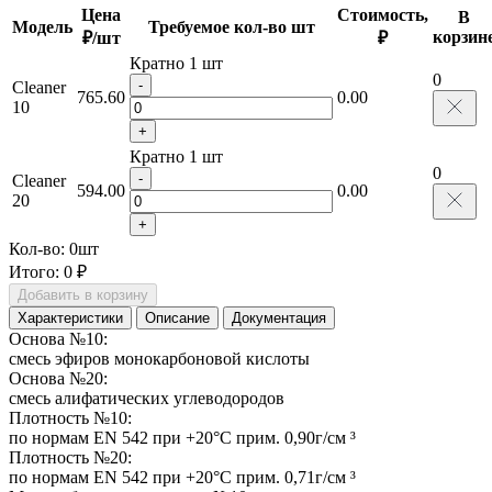
Цена
Стоимость,
В
Модель
Требуемое кол-во шт
корзин
₽/шт
₽
Кратно 1 шт
0
-
Cleaner
765.60
0.00
10
+
Кратно 1 шт
0
-
Cleaner
594.00
0.00
20
+
Кол-во:
0
шт
Итого:
0 ₽
Добавить в корзину
Характеристики
Описание
Документация
Основа №10:
смесь эфиров монокарбоновой кислоты
Основа №20:
смесь алифатических углеводородов
Плотность №10:
по нормам EN 542 при +20°C прим. 0,90г/см ³
Плотность №20:
по нормам EN 542 при +20°C прим. 0,71г/см ³