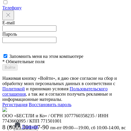
Телефону
E-mail
Пароль
Запомнить меня на этом компьютере
* Обязательные поля
Войти
Нажимая кнопку «Войти», я даю свое согласие на сбор и
обработку моих персональных данных в соответствии с
Политикой
и принимаю условия
Пользовательского
соглашения
, а так же я согласен получать рекламные и
информационные материалы.
Регистрация
Восстановить пароль
ООО «БЕСТЛИ и Ко» / ОГРН 1077760358235 / ИНН
7743660095 / КПП 771501001
8 (800) 301-07-90
Главная
пн-пт 09:00—19:00, сб 10:00-14:00, вс