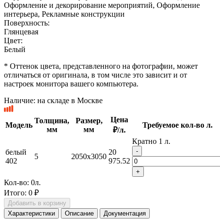
Оформление и декорирование мероприятий, Оформление
интерьера, Рекламные конструкции
Поверхность:
Глянцевая
Цвет:
Белый
* Оттенок цвета, представленного на фотографии, может
отличаться от оригинала, в том числе это зависит и от
настроек монитора вашего компьютера.
Наличие:
на складе в Москве
Цена
Толщина,
Размер,
Модель
Требуемое кол-во л.
мм
мм
₽/л.
Кратно 1 л.
-
белый
20
5
2050x3050
402
975.52
+
Кол-во:
0
л.
Итого:
0 ₽
Добавить в корзину
Характеристики
Описание
Документация