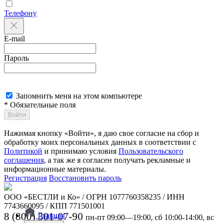
Телефону
E-mail
Пароль
Запомнить меня на этом компьютере
* Обязательные поля
Войти
Нажимая кнопку «Войти», я даю свое согласие на сбор и
обработку моих персональных данных в соответствии с
Политикой
и принимаю условия
Пользовательского
соглашения
, а так же я согласен получать рекламные и
информационные материалы.
Регистрация
Восстановить пароль
ООО «БЕСТЛИ и Ко» / ОГРН 1077760358235 / ИНН
7743660095 / КПП 771501001
8 (800) 301-07-90
Главная
пн-пт 09:00—19:00, сб 10:00-14:00, вс