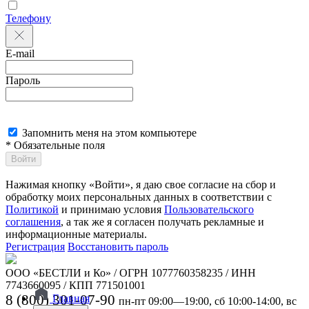
Телефону
E-mail
Пароль
Запомнить меня на этом компьютере
* Обязательные поля
Войти
Нажимая кнопку «Войти», я даю свое согласие на сбор и
обработку моих персональных данных в соответствии с
Политикой
и принимаю условия
Пользовательского
соглашения
, а так же я согласен получать рекламные и
информационные материалы.
Регистрация
Восстановить пароль
ООО «БЕСТЛИ и Ко» / ОГРН 1077760358235 / ИНН
7743660095 / КПП 771501001
8 (800) 301-07-90
Главная
пн-пт 09:00—19:00, сб 10:00-14:00, вс