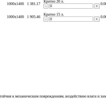
Кратно 20 л.
1000x1400
1 381.17
0.0
-
+
Кратно 15 л.
1000x1400
1 905.46
0.0
-
+
стойчив к механическим повреждениям, воздействию влаги и х