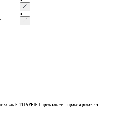
0
0
0
имикатов. PENTAPRINT представлен широким рядом, от