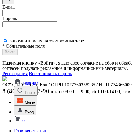
E-mail
Пароль
Запомнить меня на этом компьютере
* Обязательные поля
Войти
Нажимая кнопку «Войти», я даю свое согласие на сбор и обра
согласен получать рекламные и информационные материалы.
Регистрация
Восстановить пароль
Главная
ООО «БЕСТЛИ и Ко» / ОГРН 1077760358235 / ИНН 774366009
8 (800) 301-07-90
пн-пт 09:00—19:00, сб 10:00-14:00, вс 
Поиск
Меню
Вход
0
Главная страница