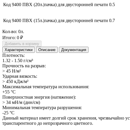
Код 9400 ПВХ (20л.|пачка) для двусторонней печати
0.5
Код 9400 ПВХ (15л.|пачка) для двусторонней печати
0.7
Кол-во:
0
л.
Итого:
0 ₽
Добавить в корзину
Характеристики
Описание
Документация
Плотность:
1.32 - 1.50 г/см³
Прочность на разрыв:
> 45 Н/м²
Ударная вязкость:
> 450 кДж/м²
Максимальная температура использования:
+55 °С
Поверхностная энергия (натяжение):
> 34 мН/м (дин/см)
Минимальная температура разрушения:
-25 °С
Данный материал имеет долгий срок хранения, чрезвычайно у
транспарентного до непрозрачного цветного.