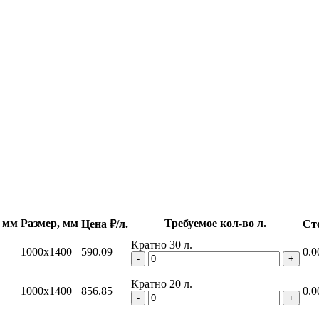
 мм
Размер, мм
Требуемое кол-во л.
Цена ₽/л.
Ст
Кратно 30 л.
1000x1400
590.09
0.0
-
+
Кратно 20 л.
1000x1400
856.85
0.0
-
+