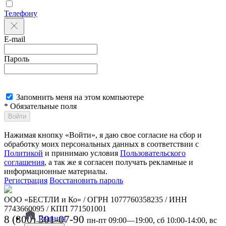
Телефону
E-mail
Пароль
Запомнить меня на этом компьютере
* Обязательные поля
Войти
Нажимая кнопку «Войти», я даю свое согласие на сбор и
обработку моих персональных данных в соответствии с
Политикой
и принимаю условия
Пользовательского
соглашения
, а так же я согласен получать рекламные и
информационные материалы.
Регистрация
Восстановить пароль
ООО «БЕСТЛИ и Ко» / ОГРН 1077760358235 / ИНН
7743660095 / КПП 771501001
8 (800) 301-07-90
Главная
пн-пт 09:00—19:00, сб 10:00-14:00, вс