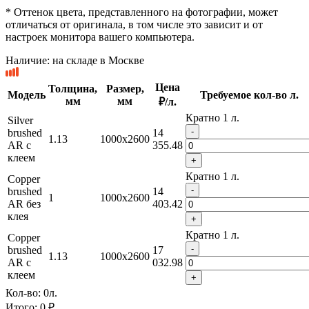
* Оттенок цвета, представленного на фотографии, может
отличаться от оригинала, в том числе это зависит и от
настроек монитора вашего компьютера.
Наличие:
на складе в Москве
Цена
Толщина,
Размер,
Модель
Требуемое кол-во л.
мм
мм
₽/л.
Кратно 1 л.
Silver
-
brushed
14
1.13
1000x2600
AR с
355.48
клеем
+
Кратно 1 л.
Copper
-
brushed
14
1
1000x2600
AR без
403.42
клея
+
Кратно 1 л.
Copper
-
brushed
17
1.13
1000x2600
AR с
032.98
клеем
+
Кол-во:
0
л.
Итого:
0 ₽