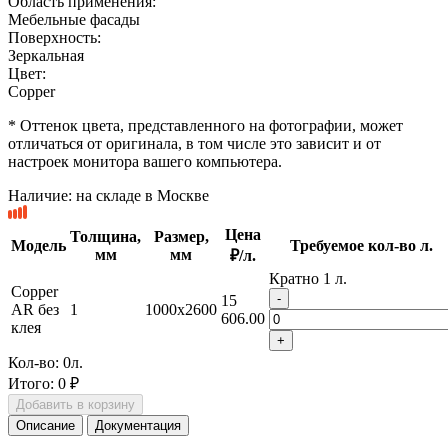
Область применения:
Мебельные фасады
Поверхность:
Зеркальная
Цвет:
Copper
* Оттенок цвета, представленного на фотографии, может
отличаться от оригинала, в том числе это зависит и от
настроек монитора вашего компьютера.
Наличие:
на складе в Москве
Цена
Толщина,
Размер,
Модель
Требуемое кол-во л.
мм
мм
₽/л.
Кратно 1 л.
Copper
-
15
AR без
1
1000x2600
606.00
клея
+
Кол-во:
0
л.
Итого:
0 ₽
Добавить в корзину
Описание
Документация