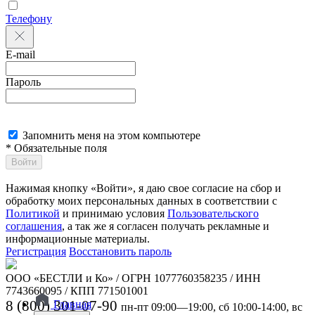
Телефону
E-mail
Пароль
Запомнить меня на этом компьютере
* Обязательные поля
Войти
Нажимая кнопку «Войти», я даю свое согласие на сбор и
обработку моих персональных данных в соответствии с
Политикой
и принимаю условия
Пользовательского
соглашения
, а так же я согласен получать рекламные и
информационные материалы.
Регистрация
Восстановить пароль
ООО «БЕСТЛИ и Ко» / ОГРН 1077760358235 / ИНН
7743660095 / КПП 771501001
8 (800) 301-07-90
Главная
пн-пт 09:00—19:00, сб 10:00-14:00, вс