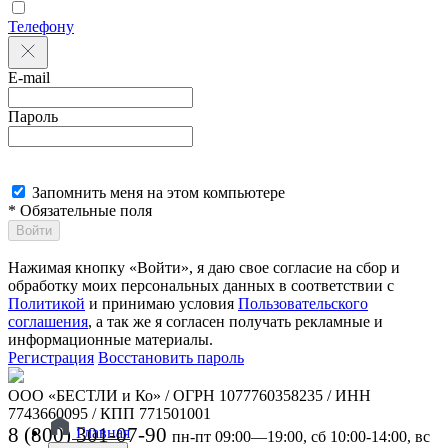
Телефону
E-mail
Пароль
Запомнить меня на этом компьютере
* Обязательные поля
Войти
Нажимая кнопку «Войти», я даю свое согласие на сбор и
обработку моих персональных данных в соответствии с
Политикой
и принимаю условия
Пользовательского
соглашения
, а так же я согласен получать рекламные и
информационные материалы.
Регистрация
Восстановить пароль
ООО «БЕСТЛИ и Ко» / ОГРН 1077760358235 / ИНН
7743660095 / КПП 771501001
8 (800) 301-07-90
Главная
пн-пт 09:00—19:00, сб 10:00-14:00, вс