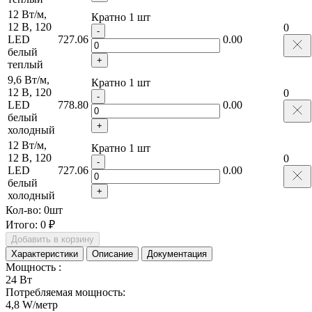
12 Вт/м,
Кратно 1 шт
12 В, 120
0
-
LED
727.06
0.00
белый
+
теплый
9,6 Вт/м,
Кратно 1 шт
12 В, 120
0
-
LED
778.80
0.00
белый
+
холодный
12 Вт/м,
Кратно 1 шт
12 В, 120
0
-
LED
727.06
0.00
белый
+
холодный
Кол-во:
0
шт
Итого:
0 ₽
Добавить в корзину
Характеристики
Описание
Документация
Мощность :
24 Вт
Потребляемая мощность:
4,8 W/метр