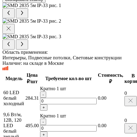
Область применения:
Интерьеры, Подвесные потолки, Световые конструкции
Наличие:
на складе в Москве
Цена
Стоимость,
В
Модель
Требуемое кол-во шт
корзи
₽/шт
₽
Кратно 1 шт
60 LED
0
-
белый
284.31
0.00
холодный
+
9,6 Вт/м,
Кратно 1 шт
12В, 120
0
-
LED
495.00
0.00
белый
+
теплый