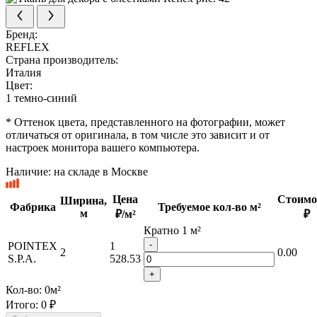
Бренд:
REFLEX
Страна производитель:
Италия
Цвет:
1 темно-синий
* Оттенок цвета, представленного на фотографии, может
отличаться от оригинала, в том числе это зависит и от
настроек монитора вашего компьютера.
Наличие:
на складе в Москве
Цена
Стоимо
Ширина,
Фабрика
Требуемое кол-во м²
м
₽/м²
₽
Кратно 1 м²
-
POINTEX
1
2
0.00
S.P.A.
528.53
+
Кол-во:
0
м²
Итого:
0 ₽