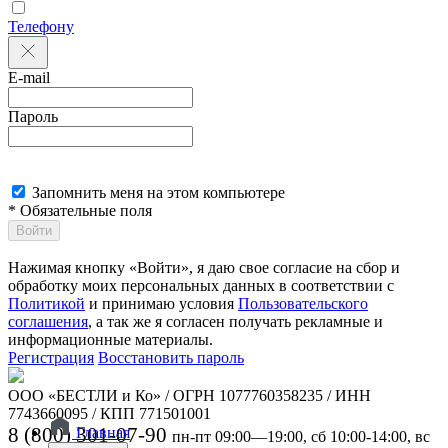
Телефону
E-mail
Пароль
Запомнить меня на этом компьютере
* Обязательные поля
Войти
Нажимая кнопку «Войти», я даю свое согласие на сбор и
обработку моих персональных данных в соответствии с
Политикой
и принимаю условия
Пользовательского
соглашения
, а так же я согласен получать рекламные и
информационные материалы.
Регистрация
Восстановить пароль
ООО «БЕСТЛИ и Ко» / ОГРН 1077760358235 / ИНН
7743660095 / КПП 771501001
8 (800) 301-07-90
Главная
пн-пт 09:00—19:00, сб 10:00-14:00, вс