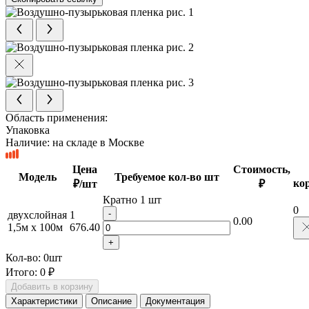
Область применения:
Упаковка
Наличие:
на складе в Москве
Цена
Стоимость,
Модель
Требуемое кол-во шт
ко
₽/шт
₽
Кратно 1 шт
0
-
двухслойная
1
0.00
1,5м х 100м
676.40
+
Кол-во:
0
шт
Итого:
0 ₽
Добавить в корзину
Характеристики
Описание
Документация