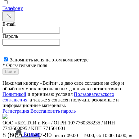
Телефону
E-mail
Пароль
Запомнить меня на этом компьютере
* Обязательные поля
Войти
Нажимая кнопку «Войти», я даю свое согласие на сбор и
обработку моих персональных данных в соответствии с
Политикой
и принимаю условия
Пользовательского
соглашения
, а так же я согласен получать рекламные и
информационные материалы.
Регистрация
Восстановить пароль
ООО «БЕСТЛИ и Ко» / ОГРН 1077760358235 / ИНН
7743660095 / КПП 771501001
8 (800) 301-07-90
Главная
пн-пт 09:00—19:00, сб 10:00-14:00, вс