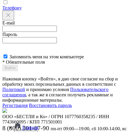
Телефону
E-mail
Пароль
Запомнить меня на этом компьютере
* Обязательные поля
Войти
Нажимая кнопку «Войти», я даю свое согласие на сбор и
обработку моих персональных данных в соответствии с
Политикой
и принимаю условия
Пользовательского
соглашения
, а так же я согласен получать рекламные и
информационные материалы.
Регистрация
Восстановить пароль
ООО «БЕСТЛИ и Ко» / ОГРН 1077760358235 / ИНН
7743660095 / КПП 771501001
8 (800) 301-07-90
Главная
пн-пт 09:00—19:00, сб 10:00-14:00, вс