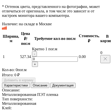
* Оттенок цвета, представленного на фотографии, может
отличаться от оригинала, в том числе это зависит и от
настроек монитора вашего компьютера.
Наличие:
на складе в Москве
Цена
Стоимость,
Ширина,
В
Требуемое кол-во пог.м
₽/
м
корзи
₽
пог.м
Кратно 1 пог.м
0
-
1
527.34
0.00
+
Кол-во:
0
пог.м
Итого:
0 ₽
Добавить в корзину
Характеристики
Описание
Документация
Описание:
Металлизированная ПЭТ пленка
Тип поверхности:
Металлизированная
Клей: