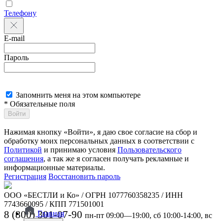
Телефону
E-mail
Пароль
Запомнить меня на этом компьютере
* Обязательные поля
Войти
Нажимая кнопку «Войти», я даю свое согласие на сбор и
обработку моих персональных данных в соответствии с
Политикой
и принимаю условия
Пользовательского
соглашения
, а так же я согласен получать рекламные и
информационные материалы.
Регистрация
Восстановить пароль
ООО «БЕСТЛИ и Ко» / ОГРН 1077760358235 / ИНН
7743660095 / КПП 771501001
8 (800) 301-07-90
Главная
пн-пт 09:00—19:00, сб 10:00-14:00, вс