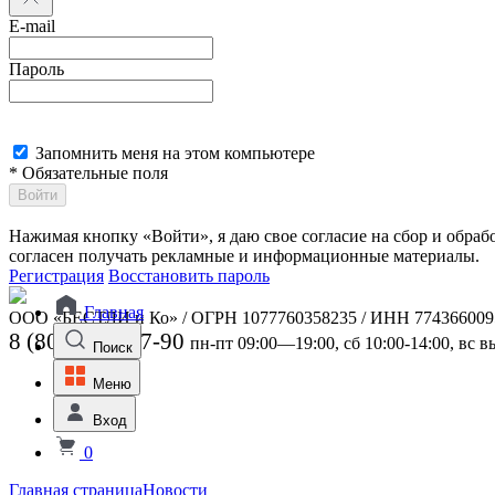
E-mail
Пароль
Запомнить меня на этом компьютере
* Обязательные поля
Войти
Нажимая кнопку «Войти», я даю свое согласие на сбор и обра
согласен получать рекламные и информационные материалы.
Регистрация
Восстановить пароль
Главная
ООО «БЕСТЛИ и Ко» / ОГРН 1077760358235 / ИНН 774366009
8 (800) 301-07-90
пн-пт 09:00—19:00, сб 10:00-14:00, вс 
Поиск
Меню
Вход
0
Главная страница
Новости