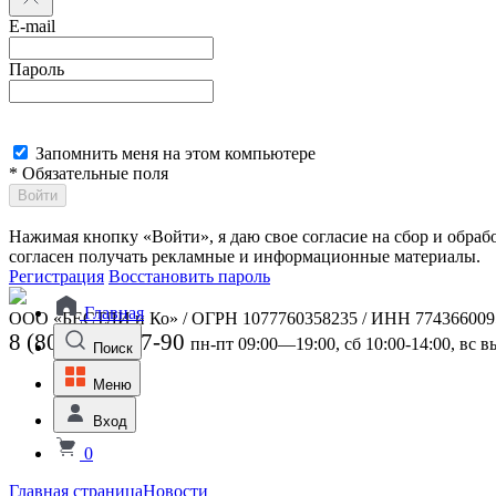
E-mail
Пароль
Запомнить меня на этом компьютере
* Обязательные поля
Войти
Нажимая кнопку «Войти», я даю свое согласие на сбор и обра
согласен получать рекламные и информационные материалы.
Регистрация
Восстановить пароль
Главная
ООО «БЕСТЛИ и Ко» / ОГРН 1077760358235 / ИНН 774366009
8 (800) 301-07-90
пн-пт 09:00—19:00, сб 10:00-14:00, вс 
Поиск
Меню
Вход
0
Главная страница
Новости