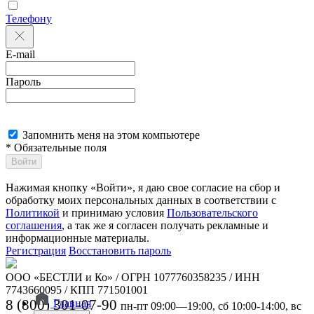
Телефону
E-mail
Пароль
Запомнить меня на этом компьютере
* Обязательные поля
Войти
Нажимая кнопку «Войти», я даю свое согласие на сбор и
обработку моих персональных данных в соответствии с
Политикой
и принимаю условия
Пользовательского
соглашения
, а так же я согласен получать рекламные и
информационные материалы.
Регистрация
Восстановить пароль
ООО «БЕСТЛИ и Ко» / ОГРН 1077760358235 / ИНН
7743660095 / КПП 771501001
8 (800) 301-07-90
Главная
пн-пт 09:00—19:00, сб 10:00-14:00, вс