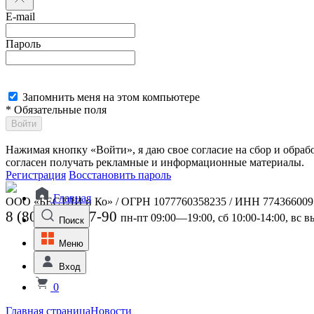
E-mail
Пароль
Запомнить меня на этом компьютере
* Обязательные поля
Войти
Нажимая кнопку «Войти», я даю свое согласие на сбор и обра
согласен получать рекламные и информационные материалы.
Регистрация
Восстановить пароль
Главная
ООО «БЕСТЛИ и Ко» / ОГРН 1077760358235 / ИНН 774366009
8 (800) 301-07-90
пн-пт 09:00—19:00, сб 10:00-14:00, вс 
Поиск
Меню
Вход
0
Главная страница
Новости