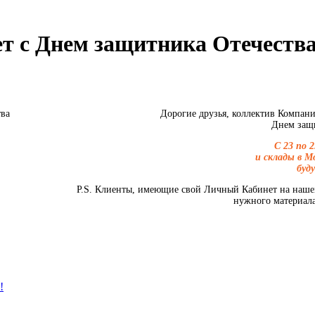
т с Днем защитника Отечества
Дорогие друзья, коллектив Компан
Днем защи
С 23 по 
и склады в М
буд
P.S. Клиенты, имеющие свой Личный Кабинет на нашем
нужного материала
!