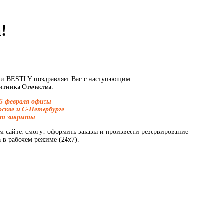
!
ии BESTLY поздравляет Вас с наступающим
тника Отечества.
25 февраля офисы
оскве и С-Петербурге
ут закрыты
 сайте, смогут оформить заказы и произвести резервирование
 в рабочем режиме (24х7).