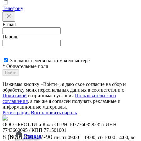
Телефону
E-mail
Пароль
Запомнить меня на этом компьютере
* Обязательные поля
Войти
Нажимая кнопку «Войти», я даю свое согласие на сбор и
обработку моих персональных данных в соответствии с
Политикой
и принимаю условия
Пользовательского
соглашения
, а так же я согласен получать рекламные и
информационные материалы.
Регистрация
Восстановить пароль
ООО «БЕСТЛИ и Ко» / ОГРН 1077760358235 / ИНН
7743660095 / КПП 771501001
8 (800) 301-07-90
Главная
пн-пт 09:00—19:00, сб 10:00-14:00, вс