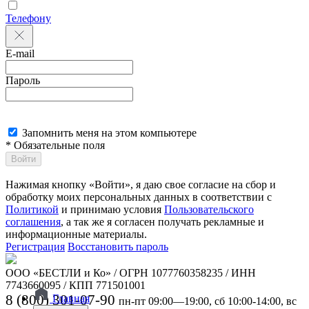
Телефону
E-mail
Пароль
Запомнить меня на этом компьютере
* Обязательные поля
Войти
Нажимая кнопку «Войти», я даю свое согласие на сбор и
обработку моих персональных данных в соответствии с
Политикой
и принимаю условия
Пользовательского
соглашения
, а так же я согласен получать рекламные и
информационные материалы.
Регистрация
Восстановить пароль
ООО «БЕСТЛИ и Ко» / ОГРН 1077760358235 / ИНН
7743660095 / КПП 771501001
8 (800) 301-07-90
Главная
пн-пт 09:00—19:00, сб 10:00-14:00, вс