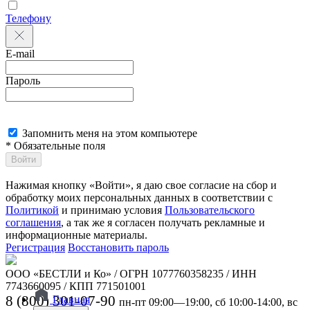
Телефону
E-mail
Пароль
Запомнить меня на этом компьютере
* Обязательные поля
Войти
Нажимая кнопку «Войти», я даю свое согласие на сбор и
обработку моих персональных данных в соответствии с
Политикой
и принимаю условия
Пользовательского
соглашения
, а так же я согласен получать рекламные и
информационные материалы.
Регистрация
Восстановить пароль
ООО «БЕСТЛИ и Ко» / ОГРН 1077760358235 / ИНН
7743660095 / КПП 771501001
8 (800) 301-07-90
Главная
пн-пт 09:00—19:00, сб 10:00-14:00, вс