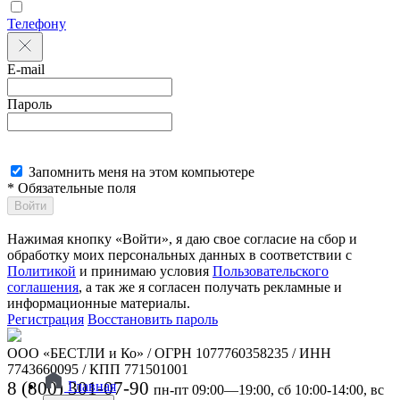
Телефону
E-mail
Пароль
Запомнить меня на этом компьютере
* Обязательные поля
Войти
Нажимая кнопку «Войти», я даю свое согласие на сбор и
обработку моих персональных данных в соответствии с
Политикой
и принимаю условия
Пользовательского
соглашения
, а так же я согласен получать рекламные и
информационные материалы.
Регистрация
Восстановить пароль
ООО «БЕСТЛИ и Ко» / ОГРН 1077760358235 / ИНН
7743660095 / КПП 771501001
8 (800) 301-07-90
Главная
пн-пт 09:00—19:00, сб 10:00-14:00, вс