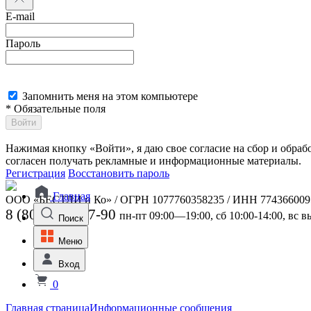
E-mail
Пароль
Запомнить меня на этом компьютере
* Обязательные поля
Войти
Нажимая кнопку «Войти», я даю свое согласие на сбор и обра
согласен получать рекламные и информационные материалы.
Регистрация
Восстановить пароль
Главная
ООО «БЕСТЛИ и Ко» / ОГРН 1077760358235 / ИНН 774366009
8 (800) 301-07-90
пн-пт 09:00—19:00, сб 10:00-14:00, вс 
Поиск
Меню
Вход
0
Главная страница
Информационные сообщения