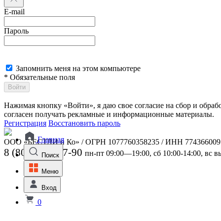
E-mail
Пароль
Запомнить меня на этом компьютере
* Обязательные поля
Войти
Нажимая кнопку «Войти», я даю свое согласие на сбор и обра
согласен получать рекламные и информационные материалы.
Регистрация
Восстановить пароль
Главная
ООО «БЕСТЛИ и Ко» / ОГРН 1077760358235 / ИНН 774366009
8 (800) 301-07-90
пн-пт 09:00—19:00, сб 10:00-14:00, вс 
Поиск
Меню
Вход
0