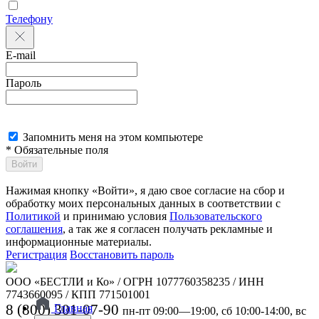
Телефону
E-mail
Пароль
Запомнить меня на этом компьютере
* Обязательные поля
Войти
Нажимая кнопку «Войти», я даю свое согласие на сбор и
обработку моих персональных данных в соответствии с
Политикой
и принимаю условия
Пользовательского
соглашения
, а так же я согласен получать рекламные и
информационные материалы.
Регистрация
Восстановить пароль
ООО «БЕСТЛИ и Ко» / ОГРН 1077760358235 / ИНН
7743660095 / КПП 771501001
8 (800) 301-07-90
Главная
пн-пт 09:00—19:00, сб 10:00-14:00, вс