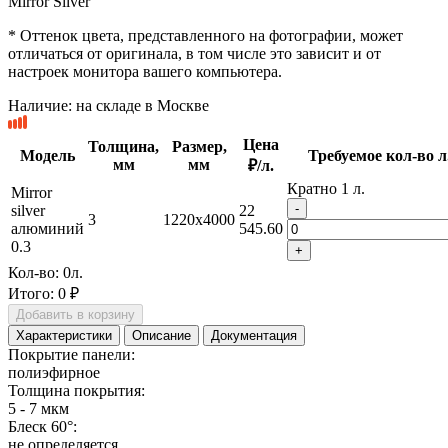
Mirror Silver
* Оттенок цвета, представленного на фотографии, может
отличаться от оригинала, в том числе это зависит и от
настроек монитора вашего компьютера.
Наличие:
на складе в Москве
Цена
Толщина,
Размер,
Модель
Требуемое кол-во л
мм
мм
₽/л.
Кратно 1 л.
Mirror
-
silver
22
3
1220x4000
алюминий
545.60
0.3
+
Кол-во:
0
л.
Итого:
0 ₽
Добавить в корзину
Характеристики
Описание
Документация
Покрытие панели:
полиэфирное
Толщина покрытия:
5 - 7 мкм
Блеск 60°:
не определяется