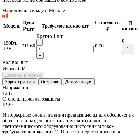
Наличие:
на складе в Москве
Цена
Стоимость,
В
Модель
Требуемое кол-во шт
корзин
₽/шт
₽
Кратно 1 шт
0
-
150Вт,
911.66
0.00
12В
+
Кол-во:
0
шт
Итого:
0 ₽
Добавить в корзину
Характеристики
Описание
Документация
Напряжение:
12 В
Степень пылевлагозащиты:
IP 20
Интерьерные блоки питания предназначены для обеспечения
общего или раздельного питания светодиодного
светотехнического оборудования постоянным током
требуемого напряжения 12 В от сети переменного тока.