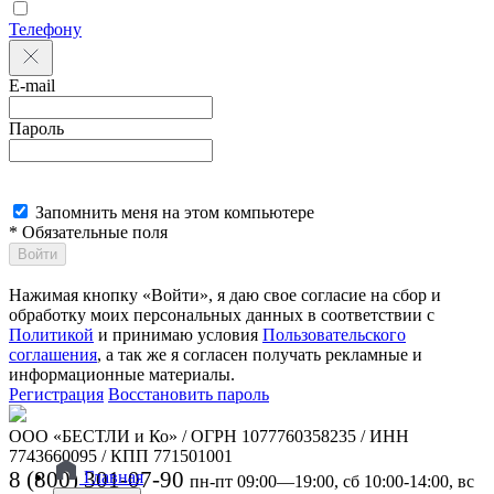
Телефону
E-mail
Пароль
Запомнить меня на этом компьютере
* Обязательные поля
Войти
Нажимая кнопку «Войти», я даю свое согласие на сбор и
обработку моих персональных данных в соответствии с
Политикой
и принимаю условия
Пользовательского
соглашения
, а так же я согласен получать рекламные и
информационные материалы.
Регистрация
Восстановить пароль
ООО «БЕСТЛИ и Ко» / ОГРН 1077760358235 / ИНН
7743660095 / КПП 771501001
8 (800) 301-07-90
Главная
пн-пт 09:00—19:00, сб 10:00-14:00, вс