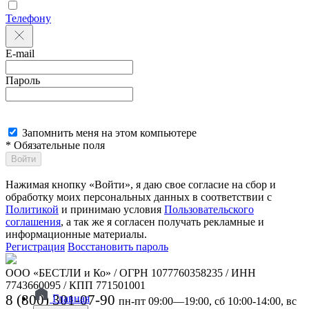
Телефону
E-mail
Пароль
Запомнить меня на этом компьютере
* Обязательные поля
Войти
Нажимая кнопку «Войти», я даю свое согласие на сбор и
обработку моих персональных данных в соответствии с
Политикой
и принимаю условия
Пользовательского
соглашения
, а так же я согласен получать рекламные и
информационные материалы.
Регистрация
Восстановить пароль
ООО «БЕСТЛИ и Ко» / ОГРН 1077760358235 / ИНН
7743660095 / КПП 771501001
8 (800) 301-07-90
Главная
пн-пт 09:00—19:00, сб 10:00-14:00, вс