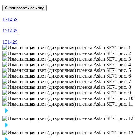
Скопировать ссылку
13145S
13143S
13142S