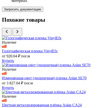
материал.
Запросить документацию
Похожие товары
Наличие
Голографическая пленка VinylEfx
от
920.04 ₽
пог.м
Купить
Наличие
Изменяющая цвет (дихроичная) пленка Aslan SE70
от
3 827.04 ₽
пог.м
Купить
Наличие
Цветная металлизированная плёнка Aslan CA24