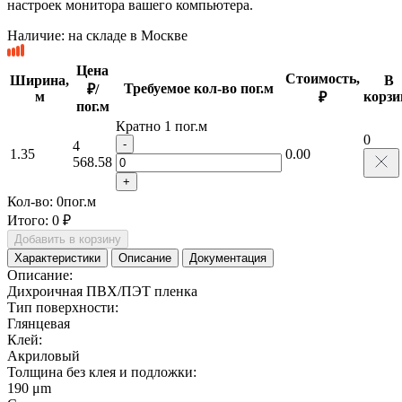
настроек монитора вашего компьютера.
Наличие:
на складе в Москве
Цена
Стоимость,
Ширина,
В
Требуемое кол-во пог.м
₽/
м
корзи
₽
пог.м
Кратно 1 пог.м
0
-
4
1.35
0.00
568.58
+
Кол-во:
0
пог.м
Итого:
0 ₽
Добавить в корзину
Характеристики
Описание
Документация
Описание:
Дихроичная ПВХ/ПЭТ пленка
Тип поверхности:
Глянцевая
Клей:
Акриловый
Толщина без клея и подложки:
190 μm