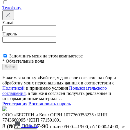
Телефону
E-mail
Пароль
Запомнить меня на этом компьютере
* Обязательные поля
Войти
Нажимая кнопку «Войти», я даю свое согласие на сбор и
обработку моих персональных данных в соответствии с
Политикой
и принимаю условия
Пользовательского
соглашения
, а так же я согласен получать рекламные и
информационные материалы.
Регистрация
Восстановить пароль
ООО «БЕСТЛИ и Ко» / ОГРН 1077760358235 / ИНН
7743660095 / КПП 771501001
8 (800) 301-07-90
Главная
пн-пт 09:00—19:00, сб 10:00-14:00, вс