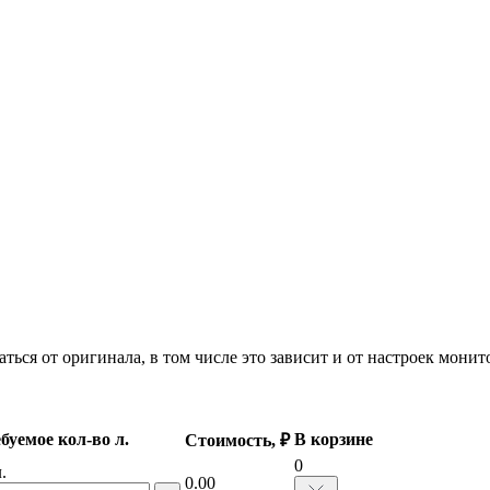
ться от оригинала, в том числе это зависит и от настроек мони
буемое кол-во л.
В корзине
Стоимость, ₽
0
.
0.00