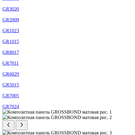
GR3020
GR2009
GR1023
GR1015
GR8017
GR7011
GR6029
GR5015
GR7005
GR7024