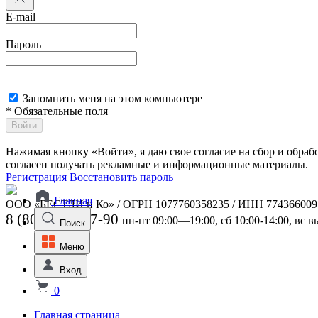
E-mail
Пароль
Запомнить меня на этом компьютере
* Обязательные поля
Войти
Нажимая кнопку «Войти», я даю свое согласие на сбор и обра
согласен получать рекламные и информационные материалы.
Регистрация
Восстановить пароль
Главная
ООО «БЕСТЛИ и Ко» / ОГРН 1077760358235 / ИНН 774366009
8 (800) 301-07-90
пн-пт 09:00—19:00, сб 10:00-14:00, вс 
Поиск
Меню
Вход
0
Главная страница