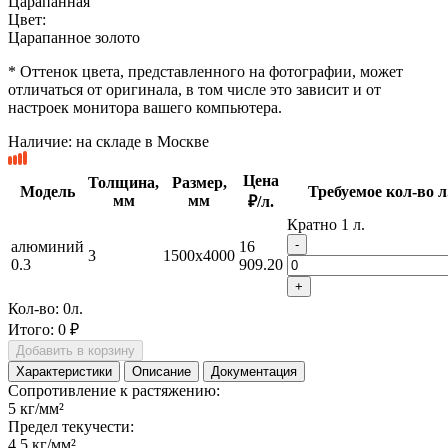
Царапанная
Цвет:
Царапанное золото
* Оттенок цвета, представленного на фотографии, может
отличаться от оригинала, в том числе это зависит и от
настроек монитора вашего компьютера.
Наличие:
на складе в Москве
Цена
Толщина,
Размер,
Модель
Требуемое кол-во л
мм
мм
₽/л.
Кратно 1 л.
-
алюминий
16
3
1500x4000
0.3
909.20
+
Кол-во:
0
л.
Итого:
0 ₽
Добавить в корзину
Характеристики
Описание
Документация
Сопротивление к растяжению:
5 кг/мм²
Предел текучести:
4.5 кг/мм²