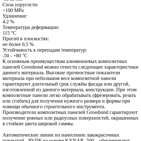
Сила упругости:
<100 МРа
Удлинение:
4.2 %
Температура деформации:
115 °C
Прогиб в плоскостях:
не более 0,5 %
Устойчивость к перепадам температур:
-50 - +80 °C
К основным преимуществам алюминиевых композитных
панелей Grossbond можно отнести следующие характеристики
данного материала. Высокие прочностные показатели
материала при небольшом весе композитной панели
гарантируют длительный срок службы фасада или другой,
изготовленной из данного материала, конструкции. При этом
композитные панели легко обрабатывать (фрезеровать, резать
или сгибать) для получения нужного размера и формы при
помощи обычного строительного инструмента.
Производители композитных панелей Grossbond гарантируют
получение ровных или радиусных поверхностей, окрашенных
в стойкие цвета широкой гаммы.
Автоматические линии по нанесению лакокрасочных
покрытий - PVDF на основе KYNAR -500 – обеспечивают