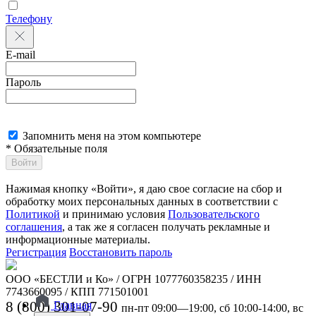
Телефону
E-mail
Пароль
Запомнить меня на этом компьютере
* Обязательные поля
Войти
Нажимая кнопку «Войти», я даю свое согласие на сбор и
обработку моих персональных данных в соответствии с
Политикой
и принимаю условия
Пользовательского
соглашения
, а так же я согласен получать рекламные и
информационные материалы.
Регистрация
Восстановить пароль
ООО «БЕСТЛИ и Ко» / ОГРН 1077760358235 / ИНН
7743660095 / КПП 771501001
8 (800) 301-07-90
Главная
пн-пт 09:00—19:00, сб 10:00-14:00, вс