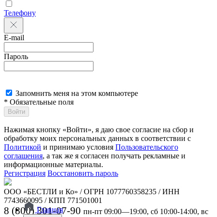
Телефону
E-mail
Пароль
Запомнить меня на этом компьютере
* Обязательные поля
Войти
Нажимая кнопку «Войти», я даю свое согласие на сбор и
обработку моих персональных данных в соответствии с
Политикой
и принимаю условия
Пользовательского
соглашения
, а так же я согласен получать рекламные и
информационные материалы.
Регистрация
Восстановить пароль
ООО «БЕСТЛИ и Ко» / ОГРН 1077760358235 / ИНН
7743660095 / КПП 771501001
8 (800) 301-07-90
Главная
пн-пт 09:00—19:00, сб 10:00-14:00, вс