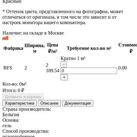
Красный
* Оттенок цвета, представленного на фотографии, может
отличаться от оригинала, в том числе это зависит и от
настроек монитора вашего компьютера.
Наличие:
на складе в Москве
Цена
Стоимос
Ширина,
Фабрика
Требуемое кол-во м²
м
₽/м²
₽
Кратно 1 м²
-
2
BFS
2
0.00
189.54
+
Кол-во:
0
м²
Итого:
0 ₽
Добавить в корзину
Характеристики
Описание
Документация
Страна производитель:
Бельгия
Основа:
гель
Способ производства:
иглопробивное