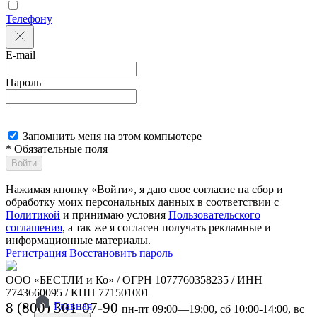
Телефону
E-mail
Пароль
Запомнить меня на этом компьютере
* Обязательные поля
Войти
Нажимая кнопку «Войти», я даю свое согласие на сбор и
обработку моих персональных данных в соответствии с
Политикой
и принимаю условия
Пользовательского
соглашения
, а так же я согласен получать рекламные и
информационные материалы.
Регистрация
Восстановить пароль
ООО «БЕСТЛИ и Ко» / ОГРН 1077760358235 / ИНН
7743660095 / КПП 771501001
8 (800) 301-07-90
Главная
пн-пт 09:00—19:00, сб 10:00-14:00, вс