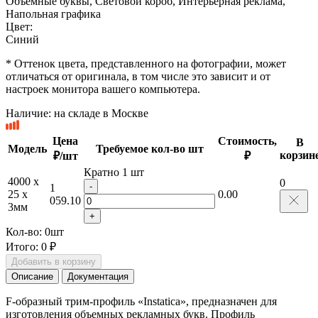
Объемные буквы, Световой короб, Интерьерная реклама,
Напольная графика
Цвет:
Синий
* Оттенок цвета, представленного на фотографии, может
отличаться от оригинала, в том числе это зависит и от
настроек монитора вашего компьютера.
Наличие:
на складе в Москве
Цена
Стоимость,
В
Модель
Требуемое кол-во шт
корзин
₽/шт
₽
Кратно 1 шт
4000 x
0
-
1
25 x
0.00
059.10
3мм
+
Кол-во:
0
шт
Итого:
0 ₽
Добавить в корзину
Описание
Документация
F-образный трим-профиль «Instatica», предназначен для
изготовления объемных рекламных букв. Профиль