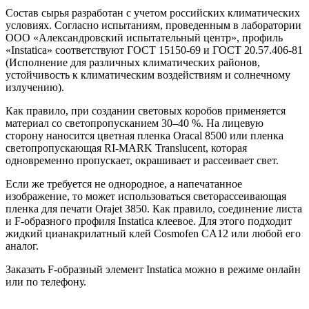
Состав сырья разработан с учетом российских климатических
условиях. Согласно испытаниям, проведенным в лаборатории
ООО «Александровский испытательный центр», профиль
«Instatica» соответствуют ГОСТ 15150-69 и ГОСТ 20.57.406-81
(Исполнение для различных климатических районов,
устойчивость к климатическим воздействиям и солнечному
излучению).
Как правило, при создании световых коробов применяется
материал со светопропусканием 30–40 %. На лицевую
сторону наносится цветная пленка Oracal 8500 или пленка
светопропускающая RI-MARK Translucent, которая
одновременно пропускает, окрашивает и рассеивает свет.
Если же требуется не однородное, а напечатанное
изображение, то может использоваться светорассеивающая
пленка для печати Orajet 3850. Как правило, соединение листа
и F-образного профиля Instatica клеевое. Для этого подходит
жидкий цианакрилатный клей Cosmofen CA12 или любой его
аналог.
Заказать F-образный элемент Instatica можно в режиме онлайн
или по телефону.