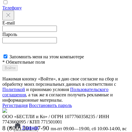
Телефону
E-mail
Пароль
Запомнить меня на этом компьютере
* Обязательные поля
Войти
Нажимая кнопку «Войти», я даю свое согласие на сбор и
обработку моих персональных данных в соответствии с
Политикой
и принимаю условия
Пользовательского
соглашения
, а так же я согласен получать рекламные и
информационные материалы.
Регистрация
Восстановить пароль
ООО «БЕСТЛИ и Ко» / ОГРН 1077760358235 / ИНН
7743660095 / КПП 771501001
8 (800) 301-07-90
Главная
пн-пт 09:00—19:00, сб 10:00-14:00, вс