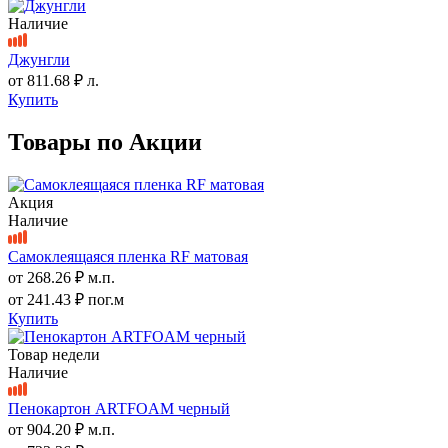
Наличие
Джунгли
от
811.68 ₽
л.
Купить
Товары по Акции
Акция
Наличие
Самоклеящаяся пленка RF матовая
от
268.26 ₽
м.п.
от
241.43 ₽
пог.м
Купить
Товар недели
Наличие
Пенокартон ARTFOAM черный
от
904.20 ₽
м.п.