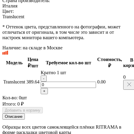
Страна производитель:
Италия
Цвет:
Translucent
* Оттенок цвета, представленного на фотографии, может
отличаться от оригинала, в том числе это зависит и от
настроек монитора вашего компьютера.
Наличие:
на складе в Москве
Цена
Стоимость,
В
Модель
Требуемое кол-во шт
корз
₽/шт
₽
Кратно 1 шт
0
-
Translucent
389.64
0.00
+
Кол-во:
0
шт
Итого:
0 ₽
Добавить в корзину
Описание
Образцы всех цветов самоклеящейся плёнки RITRAMA в
форме раскладки цветовой карты