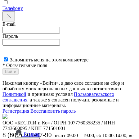
Телефону
E-mail
Пароль
Запомнить меня на этом компьютере
* Обязательные поля
Войти
Нажимая кнопку «Войти», я даю свое согласие на сбор и
обработку моих персональных данных в соответствии с
Политикой
и принимаю условия
Пользовательского
соглашения
, а так же я согласен получать рекламные и
информационные материалы.
Регистрация
Восстановить пароль
ООО «БЕСТЛИ и Ко» / ОГРН 1077760358235 / ИНН
7743660095 / КПП 771501001
8 (800) 301-07-90
Главная
пн-пт 09:00—19:00, сб 10:00-14:00, вс