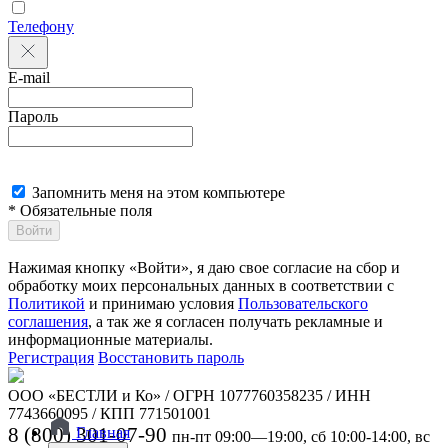
Телефону
E-mail
Пароль
Запомнить меня на этом компьютере
* Обязательные поля
Войти
Нажимая кнопку «Войти», я даю свое согласие на сбор и
обработку моих персональных данных в соответствии с
Политикой
и принимаю условия
Пользовательского
соглашения
, а так же я согласен получать рекламные и
информационные материалы.
Регистрация
Восстановить пароль
ООО «БЕСТЛИ и Ко» / ОГРН 1077760358235 / ИНН
7743660095 / КПП 771501001
8 (800) 301-07-90
Главная
пн-пт 09:00—19:00, сб 10:00-14:00, вс