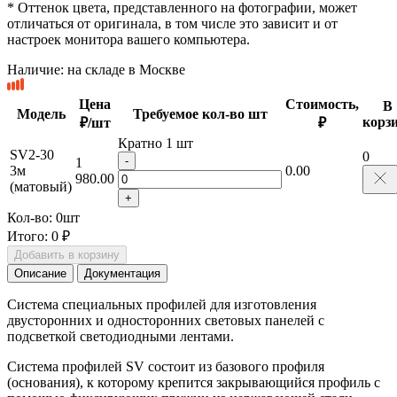
* Оттенок цвета, представленного на фотографии, может
отличаться от оригинала, в том числе это зависит и от
настроек монитора вашего компьютера.
Наличие:
на складе в Москве
Цена
Стоимость,
В
Модель
Требуемое кол-во шт
корз
₽/шт
₽
Кратно 1 шт
SV2-30
0
-
1
3м
0.00
980.00
(матовый)
+
Кол-во:
0
шт
Итого:
0 ₽
Добавить в корзину
Описание
Документация
Система специальных профилей для изготовления
двусторонних и односторонних световых панелей с
подсветкой светодиодными лентами.
Система профилей SV состоит из базового профиля
(основания), к которому крепится закрывающийся профиль с