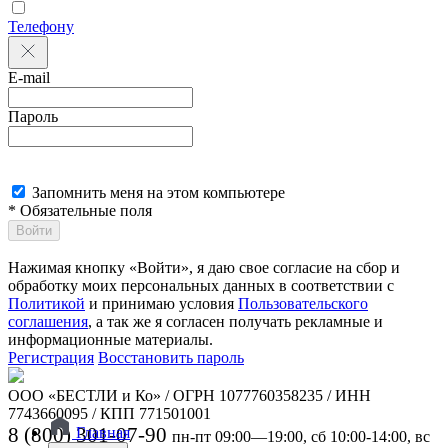
Телефону
E-mail
Пароль
Запомнить меня на этом компьютере
* Обязательные поля
Войти
Нажимая кнопку «Войти», я даю свое согласие на сбор и
обработку моих персональных данных в соответствии с
Политикой
и принимаю условия
Пользовательского
соглашения
, а так же я согласен получать рекламные и
информационные материалы.
Регистрация
Восстановить пароль
ООО «БЕСТЛИ и Ко» / ОГРН 1077760358235 / ИНН
7743660095 / КПП 771501001
8 (800) 301-07-90
Главная
пн-пт 09:00—19:00, сб 10:00-14:00, вс