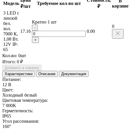
Цена
Стоимость,
В
Модель
Требуемое кол-во шт
корзине
₽/шт
₽
3 LED с
линзой
Кратно 1 шт
бел.
0
-
хол.
17.16
0.00
7000 К,
1,08 Вт.
+
12V IP-
65
Кол-во:
0
шт
Итого:
0 ₽
Добавить в корзину
Характеристики
Описание
Документация
Питание:
12 В
Цвет:
Холодный белый
Цветовая температура:
7 000K
Герметичность:
IP65
Угол рассеивания:
160°