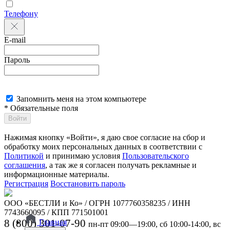
Телефону
E-mail
Пароль
Запомнить меня на этом компьютере
* Обязательные поля
Войти
Нажимая кнопку «Войти», я даю свое согласие на сбор и
обработку моих персональных данных в соответствии с
Политикой
и принимаю условия
Пользовательского
соглашения
, а так же я согласен получать рекламные и
информационные материалы.
Регистрация
Восстановить пароль
ООО «БЕСТЛИ и Ко» / ОГРН 1077760358235 / ИНН
7743660095 / КПП 771501001
8 (800) 301-07-90
Главная
пн-пт 09:00—19:00, сб 10:00-14:00, вс