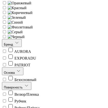
Бренд
AURORA
EXPORADU
PATRIOT
Основа
Безосновный
Поверхность
Велюр/Пленка
Рубчик
Рубчик/Плёнка