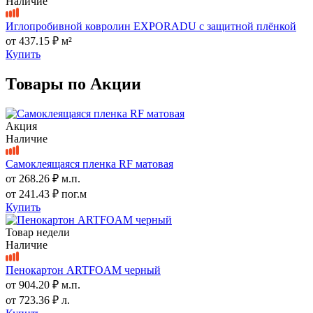
Наличие
Иглопробивной ковролин EXPORADU с защитной плёнкой
от
437.15 ₽
м²
Купить
Товары по Акции
Акция
Наличие
Самоклеящаяся пленка RF матовая
от
268.26 ₽
м.п.
от
241.43 ₽
пог.м
Купить
Товар недели
Наличие
Пенокартон ARTFOAM черный
от
904.20 ₽
м.п.
от
723.36 ₽
л.