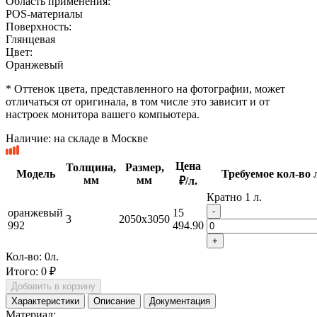
Область применения:
POS-материалы
Поверхность:
Глянцевая
Цвет:
Оранжевый
* Оттенок цвета, представленного на фотографии, может
отличаться от оригинала, в том числе это зависит и от
настроек монитора вашего компьютера.
Наличие:
на складе в Москве
Цена
Толщина,
Размер,
Модель
Требуемое кол-во 
мм
мм
₽/л.
Кратно 1 л.
-
оранжевый
15
3
2050x3050
992
494.90
+
Кол-во:
0
л.
Итого:
0 ₽
Добавить в корзину
Характеристики
Описание
Документация
Материал: