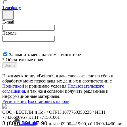
Телефону
E-mail
Пароль
Запомнить меня на этом компьютере
* Обязательные поля
Войти
Нажимая кнопку «Войти», я даю свое согласие на сбор и
обработку моих персональных данных в соответствии с
Политикой
и принимаю условия
Пользовательского
соглашения
, а так же я согласен получать рекламные и
информационные материалы.
Регистрация
Восстановить пароль
ООО «БЕСТЛИ и Ко» / ОГРН 1077760358235 / ИНН
7743660095 / КПП 771501001
8 (800) 301-07-90
Главная
пн-пт 09:00—19:00, сб 10:00-14:00, вс