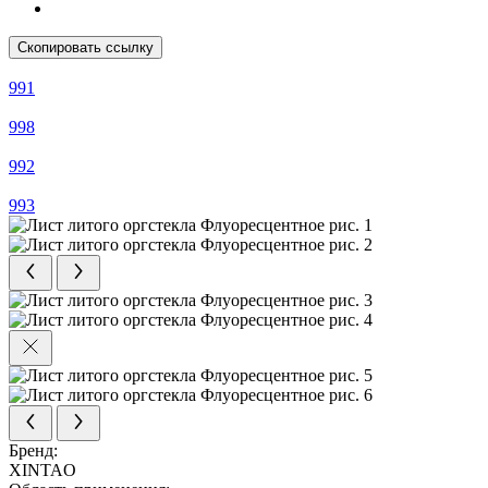
Скопировать ссылку
991
998
992
993
Бренд:
XINTAO